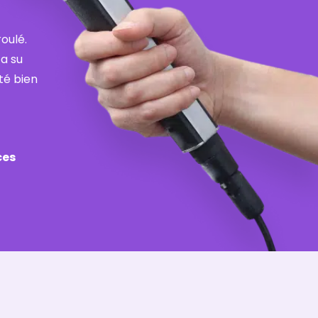
oulé.
 a su
té bien
ces