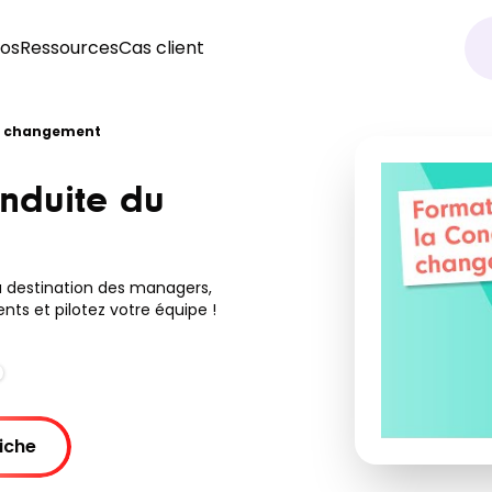
os
Ressources
Cas client
du changement
onduite du
 destination des managers,
nts et pilotez votre équipe !
fiche