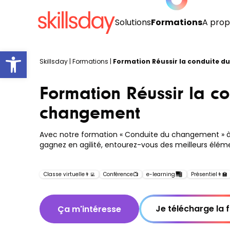
Solutions
Formations
A prop
Open toolbar
Skillsday
|
Formations
|
Formation Réussir la conduite 
Formation Réussir la c
changement
Avec notre formation « Conduite du changement » à
gagnez en agilité, entourez-vous des meilleurs éléme
Classe virtuelle
👨‍💻
Conférence
📺
e-learning
Présentiel
👨‍🏫
Je télécharge la 
Ça m'intéresse